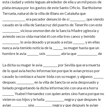
esta ciudad y veinte leguas alrededor de ella y un mil pesos de
plata ensaya por los gastos de este Santo Oficio. Bartholome
Terruela, natural de la villa de Blans en Cataluña que
________________ era pecador denunció de sí ___________ que siendo
casado en la villa de Santacruz del puerto de Tenerife con este
____________ viciosa sesmorden de la Sancta Madre yglessia y
aviendo secso vida maridal él con ella tres canos y temido
____________ lo avia dexado y prasado a estas ________ y en ellas
nunca avia temido noticia de la _______ su muger hasta que un
hombre le avia ________ seis __________ abria que ______________ de
La dicha su muger le avia __________ por Sevilla que era muerta
de lo qual avia hecho informacion porque le avian presso por
casado la conbiace a hazer bida con su muger, y algunos _______
despues ____________ en la villa de Sancta se avia desposado y
belado preguntando la dicha información con una era horra
________ Ysabel Hernandez con quien antes sino fuera porque no
vinieron sus hijos y le halla _____________ negra y que despues le
avian ___________ una ____________ negra y que después le avian