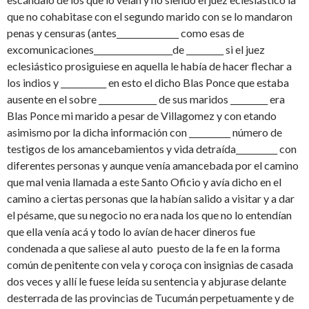
que no cohabitase con el segundo marido con se lo mandaron
penas y censuras (antes_______________ como esas de
excomunicaciones___________________de _________ si el juez
eclesiástico prosiguiese en aquella le había de hacer flechar a
los indios y ___________ en esto el dicho Blas Ponce que estaba
ausente en el sobre ______________ de sus maridos _________ era
Blas Ponce mi marido a pesar de Villagomez y con etando
asimismo por la dicha información con __________ número de
testigos de los amancebamientos y vida detraída__________ con
diferentes personas y aunque venía amancebada por el camino
que mal venia llamada a este Santo Oficio y avía dicho en el
camino a ciertas personas que la habían salido a visitar y a dar
el pésame, que su negocio no era nada los que no lo entendían
que ella venía acá y todo lo avían de hacer dineros fue
condenada a que saliese al auto puesto de la fe en la forma
común de penitente con vela y coroça con insignias de casada
dos veces y allí le fuese leída su sentencia y abjurase delante
desterrada de las provincias de Tucumán perpetuamente y de