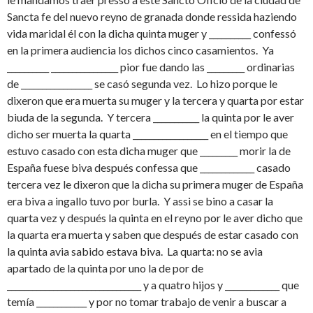
Sancta fe del nuevo reyno de granada donde ressida haziendo
vida maridal él con la dicha quinta muger y __________ confessó
en la primera audiencia los dichos cinco casamientos. Ya
__________ ________________ pior fue dando las _________ ordinarias
de _________________ se casó segunda vez. Lo hizo porque le
dixeron que era muerta su muger y la tercera y quarta por estar
biuda de la segunda. Y tercera ___________ la quinta por le aver
dicho ser muerta la quarta __________________ en el tiempo que
estuvo casado con esta dicha muger que _________ morir la de
España fuese biva después confessa que _____________ casado
tercera vez le dixeron que la dicha su primera muger de España
era biva a ingallo tuvo por burla. Y assi se bino a casar la
quarta vez y después la quinta en el reyno por le aver dicho que
la quarta era muerta y saben que después de estar casado con
la quinta avia sabido estava biva. La quarta: no se avia
apartado de la quinta por uno la de por de
________________________________ y a quatro hijos y _____________ que
temía ____________ y por no tomar trabajo de venir a buscar a