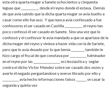
esta otra quarta muger a Sanete ochocientos y cinquenta
leguas que ____________ desde el reyno donde él estava. Demás
de que avia sabido que la dicha quarta muger se avía buelto a
casar como ello fue assi. Y que nunca avía confessado a fue
confessores el ser casado en Castilla ____________ el reyno tan
poco confessó él ser casado en Sanete. Sino una vez que lo
confessó y el confessor le avía mandado a que se apartase de la
dicha muger del reyno y viniese a hazer vida con la de Sariete,
pero que lo avía dexado por lo que temía _________ también le
hizo cargo el fiscal de que conotava por ___________ fulminador
en el reyno por las __________________ ecclessiastica y seglar
contra el dicho Victor Mendez sobre ser casado dos vezes y
averlo él negado perguntandose y averse librado por ello y
___________ avia hecho informacciones falsos _______ se casar la
segunda y quinta vez