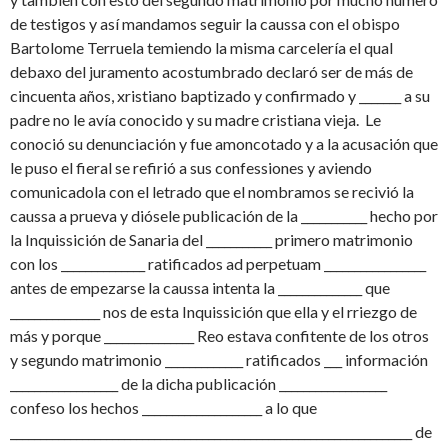
de testigos y así mandamos seguir la caussa con el obispo
Bartolome Terruela temiendo la misma carcelería el qual
debaxo del juramento acostumbrado declaró ser de más de
cincuenta años, xristiano baptizado y confirmado y _______ a su
padre no le avía conocido y su madre cristiana vieja. Le
conoció su denunciación y fue amoncotado y a la acusación que
le puso el fieral se refirió a sus confessiones y aviendo
comunicadola con el letrado que el nombramos se recivió la
caussa a prueva y diósele publicación de la ___________ hecho por
la Inquissición de Sanaria del ___________ primero matrimonio
con los ______________ ratificados ad perpetuam _________________
antes de empezarse la caussa intenta la ______________ que
_______________ nos de esta Inquissición que ella y el rriezgo de
más y porque _______________ Reo estava confitente de los otros
y segundo matrimonio _____________ ratificados ___ información
__________________ de la dicha publicación __________________
confeso los hechos ____________________ a lo que
___________________________________________________________________ de