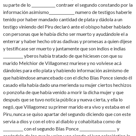
su parte de lo _____________ contraer el segundo constando por la
información asimismo______________ numero de testigos haberle
tenido por haber mandado cantidad de plata y dádola a un
testigo viniendo del Piru declaró ante el obispo haber hablado
con personas que le había dicho ser muerto y ayudándole el a
enterrar y haber hecho otras dadivas y promesas a quien dijese
y testificase ser muerto y juntamente que son indios e indias
___________ yberos había tratado de que hiciesen con que su
marido Melchior de Villagomez muriese y no volviese acá
dándoles para ello plata y habiendo información asimismo de
que habiéndose amancebado con el dicho Blas Ponce siendo él
casado ella había dado una merienda su mujer ciertos hechizos
o ponzoña de que había venido a morir la dicha mujer y que
después que se tuvo noticia pública y nueva cierta, y ella lo
negó, que Villagomez su primer marido era vivo y estaba en el
Piru, nunca se quiso apartar del segundo diciendo que con este
servia a dios y con el otro al diablo y cohabitaba como de
___________ con el segundo Blas Ponce ____________________ y
escándalo de los que lo veían y no siendo el juez eclesiástico la