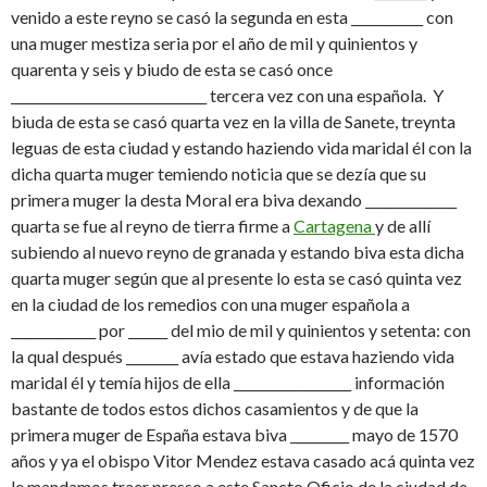
venido a este reyno se casó la segunda en esta ___________ con
una muger mestiza seria por el año de mil y quinientos y
quarenta y seis y biudo de esta se casó once
______________________________ tercera vez con una española. Y
biuda de esta se casó quarta vez en la villa de Sanete, treynta
leguas de esta ciudad y estando haziendo vida maridal él con la
dicha quarta muger temiendo noticia que se dezía que su
primera muger la desta Moral era biva dexando ______________
quarta se fue al reyno de tierra firme a
Cartagena
y de allí
subiendo al nuevo reyno de granada y estando biva esta dicha
quarta muger según que al presente lo esta se casó quinta vez
en la ciudad de los remedios con una muger española a
_____________ por ______ del mio de mil y quinientos y setenta: con
la qual después ________ avía estado que estava haziendo vida
maridal él y temía hijos de ella __________________ información
bastante de todos estos dichos casamientos y de que la
primera muger de España estava biva _________ mayo de 1570
años y ya el obispo Vitor Mendez estava casado acá quinta vez
le mandamos traer presso a este Sancto Oficio de la ciudad de