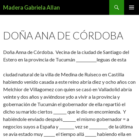
Search
Madera Gabriela Allan
SKIP
PRIMAR
TO
MENU
CONTENT
DOÑA ANA DE CÓRDOBA
Doña Anna de Córdoba. Vecina de la ciudad de Santiago del
Estero en la provincia de Tucumán ___________leguas de esta
ciudad natural de la villa de Medina de Ruiseco en Castilla
habiendo venido casada a este reino abría diez y ocho años con
Melchior de Villagomez con quien se casó en Valladolid abría
veinte y dos años y aviéndose ydo a vivir a la provincia y
gobernación de Tucumán el gobernador de ella repartió el
dicho su marido ciertos _______ que le dio en encomienda. Y
habiéndole enviado después_______ el mismo gobernador = a
negocios suyos a España y ________ vez se __________ de la última
se avía estado muy ______ el tiempo allá ______ habiendo ella en