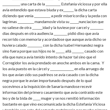
____________ una carta de la __________ Estefania viciossa y por ella
avia entendido que estava biuda y ex_______ la dicha carta
diziendo que venia ___________ a pedir misericordia y la peda con
lagrimas ___________ mandamosle vista su ______nunciacion que
no saliese de otra _______idad y la tuviese por carcel y _________
dias después en otra audiencia _________ pidió dixo que avía
recorrido con memoria y acordadose que aunque avia dicho se
huviera calado __________ con la dicha Isabel Hernandez negra
sino fuera porque sus hijos no le ______ allá ________ casado con
ella que nunca avía tenido intento de hazer tal sino que el
Corregidor los avía prendado en anoche ambos en la cama. Y
los avía puesto en la cárcel y ________________ en ella arruego de
los que avían sido sus padrinos se avía casado con la dicha
negra porque le avían importunado después de lo qual
socevimos a la Inquisición de Sanaria mandose recevir
información del primero casamiento que avía contraído este
leo y de la bida de _____ muger y se nos remitió información
bastante en que vino excomunicada la dicha Estefania Viciosa
y también con esto del segundo matrimonio por mucho número